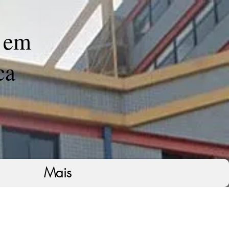
 em
ca
Mais