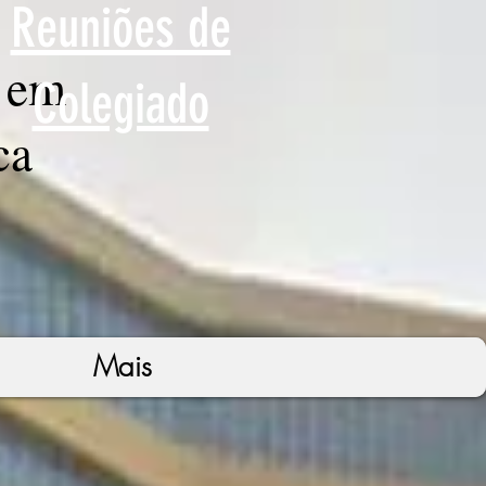
Reuniões de
 em
Colegiado
ca
Mais